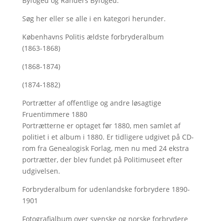
Byfoged og Randers Byfoged.
Søg her
eller se alle i en kategori herunder.
Københavns Politis ældste forbryderalbum
(1863-1868)
(1868-1874)
(1874-1882)
Portrætter af offentlige og andre løsagtige
Fruentimmere 1880
Portrætterne er optaget før 1880, men samlet af
politiet i et album i 1880. Er tidligere udgivet på CD-
rom fra Genealogisk Forlag, men nu med
24 ekstra
portrætter, der blev fundet på Politimuseet efter
udgivelsen.
Forbryderalbum for udenlandske forbrydere 1890-
1901
Fotografialbum over svenske og norske forbrydere