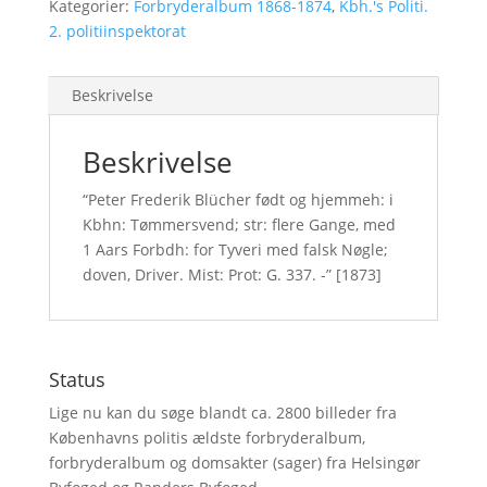
Kategorier:
Forbryderalbum 1868-1874
,
Kbh.'s Politi.
2. politiinspektorat
Beskrivelse
Beskrivelse
“Peter Frederik Blücher født og hjemmeh: i
Kbhn: Tømmersvend; str: flere Gange, med
1 Aars Forbdh: for Tyveri med falsk Nøgle;
doven, Driver. Mist: Prot: G. 337. -” [1873]
Status
Lige nu kan du søge blandt ca. 2800 billeder fra
Københavns politis ældste forbryderalbum,
forbryderalbum og domsakter (sager) fra Helsingør