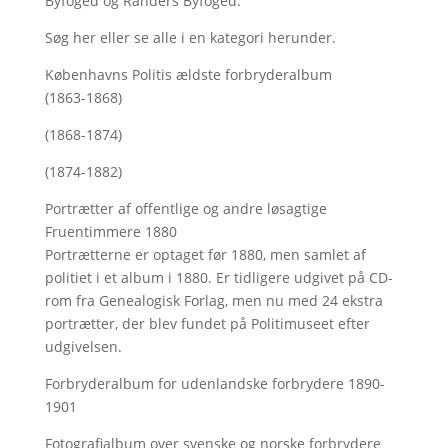
Byfoged og Randers Byfoged.
Søg her
eller se alle i en kategori herunder.
Københavns Politis ældste forbryderalbum
(1863-1868)
(1868-1874)
(1874-1882)
Portrætter af offentlige og andre løsagtige
Fruentimmere 1880
Portrætterne er optaget før 1880, men samlet af
politiet i et album i 1880. Er tidligere udgivet på CD-
rom fra Genealogisk Forlag, men nu med
24 ekstra
portrætter, der blev fundet på Politimuseet efter
udgivelsen.
Forbryderalbum for udenlandske forbrydere 1890-
1901
Fotografialbum over svenske og norske forbrydere