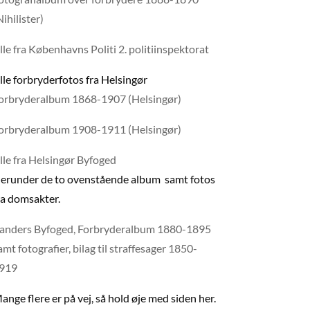
Nihilister)
lle fra Københavns Politi 2. politiinspektorat
lle forbryderfotos fra Helsingør
orbryderalbum 1868-1907 (Helsingør)
orbryderalbum 1908-1911 (Helsingør)
lle fra Helsingør Byfoged
erunder de to ovenstående album samt fotos
ra domsakter.
anders Byfoged, Forbryderalbum 1880-1895
amt fotografier, bilag til straffesager 1850-
919
ange flere er på vej, så hold øje med siden her.