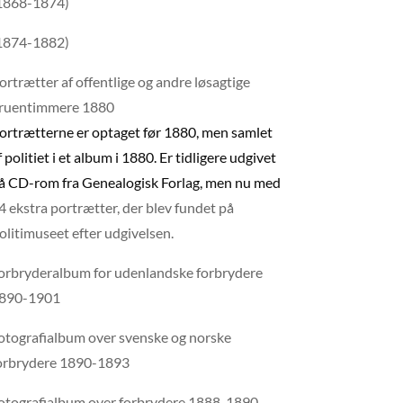
1868-1874)
1874-1882)
ortrætter af offentlige og andre løsagtige
ruentimmere 1880
ortrætterne er optaget før 1880, men samlet
f politiet i et album i 1880. Er tidligere udgivet
å CD-rom fra Genealogisk Forlag, men nu med
4 ekstra portrætter, der blev fundet på
olitimuseet efter udgivelsen.
orbryderalbum for udenlandske forbrydere
890-1901
otografialbum over svenske og norske
orbrydere 1890-1893
otografialbum over forbrydere 1888-1890