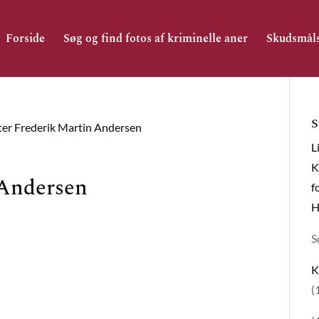
Forside
Søg og find fotos af kriminelle aner
Skudsmål
S
ter Frederik Martin Andersen
L
K
 Andersen
f
H
S
K
(