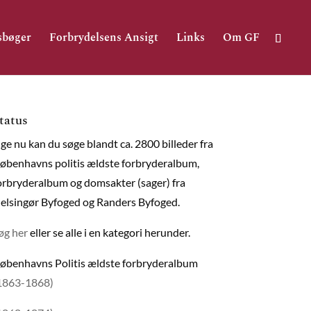
sbøger
Forbrydelsens Ansigt
Links
Om GF
tatus
ige nu kan du søge blandt ca. 2800 billeder fra
øbenhavns politis ældste forbryderalbum,
orbryderalbum og domsakter (sager) fra
elsingør Byfoged og Randers Byfoged.
øg her
eller se alle i en kategori herunder.
øbenhavns Politis ældste forbryderalbum
1863-1868)