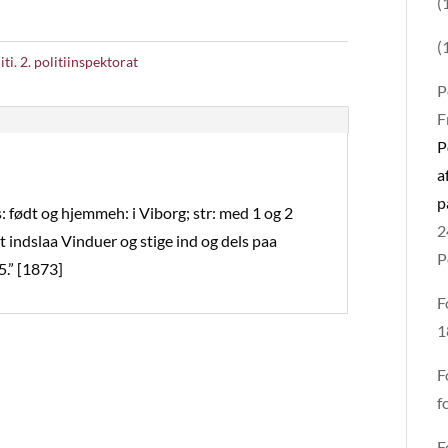
(
(
iti. 2. politiinspektorat
P
F
P
a
p
 født og hjemmeh: i Viborg; str: med 1 og 2
2
t indslaa Vinduer og stige ind og dels paa
P
5.” [1873]
F
1
F
f
F