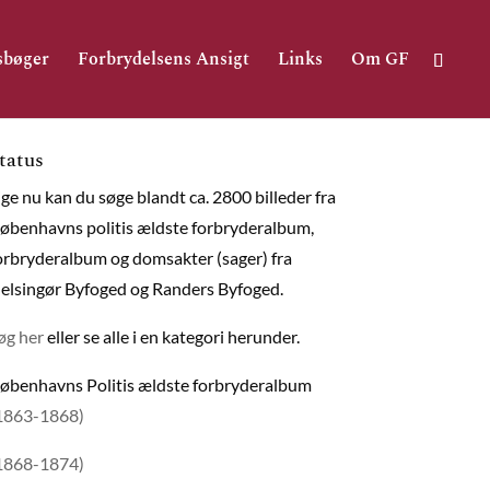
sbøger
Forbrydelsens Ansigt
Links
Om GF
tatus
ige nu kan du søge blandt ca. 2800 billeder fra
øbenhavns politis ældste forbryderalbum,
orbryderalbum og domsakter (sager) fra
elsingør Byfoged og Randers Byfoged.
øg her
eller se alle i en kategori herunder.
øbenhavns Politis ældste forbryderalbum
1863-1868)
1868-1874)