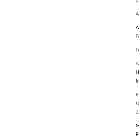
A
A
F
F
A
H
f
R
s
1
M
P