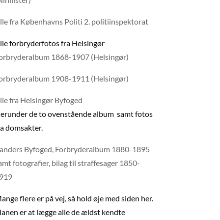
lle fra Københavns Politi 2. politiinspektorat
lle forbryderfotos fra Helsingør
orbryderalbum 1868-1907 (Helsingør)
orbryderalbum 1908-1911 (Helsingør)
lle fra Helsingør Byfoged
erunder de to ovenstående album samt fotos
ra domsakter.
anders Byfoged, Forbryderalbum 1880-1895
amt fotografier, bilag til straffesager 1850-
919
ange flere er på vej, så hold øje med siden her.
lanen er at lægge alle de ældst kendte