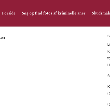
Forside
Søg og find fotos af kriminelle aner
Skudsmål
S
sen
L
K
f
H
S
K
(
(