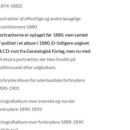
1874-1882)
ortrætter af offentlige og andre løsagtige
ruentimmere 1880
ortrætterne er optaget før 1880, men samlet
f politiet i et album i 1880. Er tidligere udgivet
å CD-rom fra Genealogisk Forlag, men nu med
4 ekstra portrætter, der blev fundet på
olitimuseet efter udgivelsen.
orbryderalbum for udenlandske forbrydere
890-1901
otografialbum over svenske og norske
orbrydere 1890-1893
otografialbum over forbrydere 1888-1890
Nihilister)