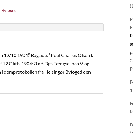
(
r Byfoged
P
F
P
a
p
m 12/10 1904.” Bagside: “Poul Charles Olsen f.
2
f 12 Oktb. 1904: 3 x 5 Dgs Fængsel paa V. og
P
gså i domprotokollen fra Helsingør Byfoged den
F
1
F
f
F
(