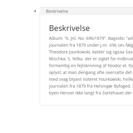
Beskrivelse
Beskrivelse
Album: “6. Jnl. No. 696/1879”. Bagside: “ad
journalen fra 1879 under j.nr. 696 ses føl
Theodore Jourkowski, kalder sig ogsaa Sas
Mischka. 5. Nilka. der er sigtet for Indbru
formentlig en fejlskrivning af Feodor el. 
oplyst, at man dengang ofte oversatte det ru
med svag blyant noteret Yourkowski, hvil
journalen fra 1879 fra Helsingør Byfoged. 
byen Herson ikke langt fra Sortehavet de