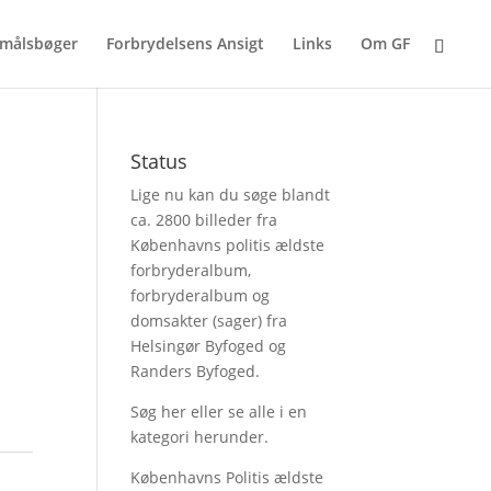
målsbøger
Forbrydelsens Ansigt
Links
Om GF
Status
Lige nu kan du søge blandt
ca. 2800 billeder fra
Københavns politis ældste
forbryderalbum,
forbryderalbum og
domsakter (sager) fra
Helsingør Byfoged og
Randers Byfoged.
Søg her
eller se alle i en
kategori herunder.
Københavns Politis ældste