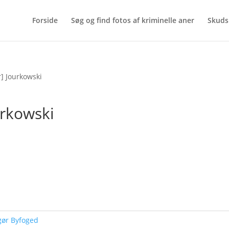
Forside
Søg og find fotos af kriminelle aner
Skuds
] Jourkowski
urkowski
gør Byfoged