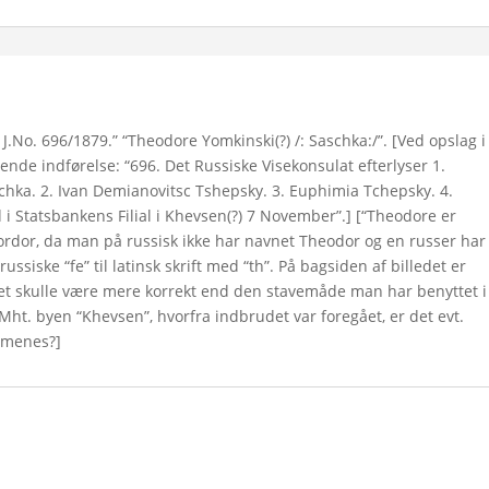
 J.No. 696/1879.” “Theodore Yomkinski(?) /: Saschka:/”. [Ved opslag i
gende indførelse: “696. Det Russiske Visekonsulat efterlyser 1.
chka. 2. Ivan Demianovitsc Tshepsky. 3. Euphimia Tchepsky. 4.
d i Statsbankens Filial i Khevsen(?) 7 November”.] [“Theodore er
Fjordor, da man på russisk ikke har navnet Theodor og en russer har
ssiske “fe” til latinsk skrift med “th”. På bagsiden af billedet er
ket skulle være mere korrekt end den stavemåde man har benyttet i
Mht. byen “Khevsen”, hvorfra indbrudet var foregået, er det evt.
r menes?]