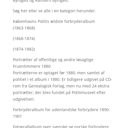
Byfoged og Randers Byfoged.
Søg her
eller se alle i en kategori herunder.
Københavns Politis ældste forbryderalbum
(1863-1868)
(1868-1874)
(1874-1882)
Portrætter af offentlige og andre løsagtige
Fruentimmere 1880
Portrætterne er optaget før 1880, men samlet af
politiet i et album i 1880. Er tidligere udgivet på CD-
rom fra Genealogisk Forlag, men nu med
24 ekstra
portrætter, der blev fundet på Politimuseet efter
udgivelsen.
Forbryderalbum for udenlandske forbrydere 1890-
1901
Fotografialbum over svenske og norske forbrydere