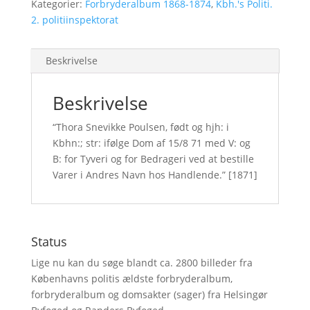
Kategorier:
Forbryderalbum 1868-1874
,
Kbh.'s Politi.
2. politiinspektorat
Beskrivelse
Beskrivelse
“Thora Snevikke Poulsen, født og hjh: i
Kbhn:; str: ifølge Dom af 15/8 71 med V: og
B: for Tyveri og for Bedrageri ved at bestille
Varer i Andres Navn hos Handlende.” [1871]
Status
Lige nu kan du søge blandt ca. 2800 billeder fra
Københavns politis ældste forbryderalbum,
forbryderalbum og domsakter (sager) fra Helsingør