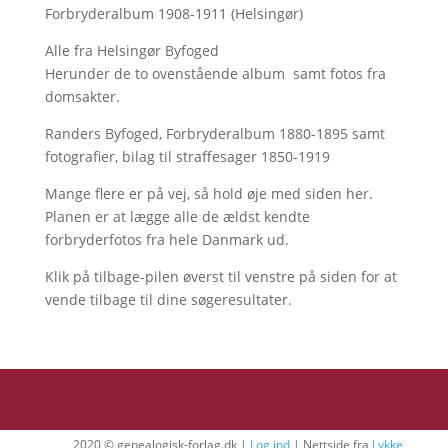
Forbryderalbum 1908-1911 (Helsingør)
Alle fra Helsingør Byfoged
Herunder de to ovenstående album samt fotos fra
domsakter.
Randers Byfoged, Forbryderalbum 1880-1895 samt
fotografier, bilag til straffesager 1850-1919
Mange flere er på vej, så hold øje med siden her.
Planen er at lægge alle de ældst kendte
forbryderfotos fra hele Danmark ud.
Klik på tilbage-pilen øverst til venstre på siden for at
vende tilbage til dine søgeresultater.
2020 © genealogisk-forlag.dk |
Log ind
| Nettside fra
Lykke