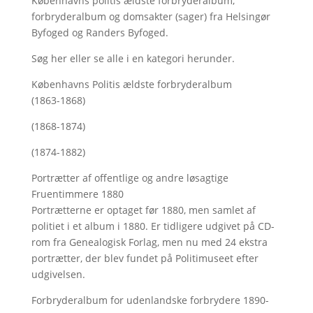
Københavns politis ældste forbryderalbum,
forbryderalbum og domsakter (sager) fra Helsingør
Byfoged og Randers Byfoged.
Søg her
eller se alle i en kategori herunder.
Københavns Politis ældste forbryderalbum
(1863-1868)
(1868-1874)
(1874-1882)
Portrætter af offentlige og andre løsagtige
Fruentimmere 1880
Portrætterne er optaget før 1880, men samlet af
politiet i et album i 1880. Er tidligere udgivet på CD-
rom fra Genealogisk Forlag, men nu med
24 ekstra
portrætter, der blev fundet på Politimuseet efter
udgivelsen.
Forbryderalbum for udenlandske forbrydere 1890-