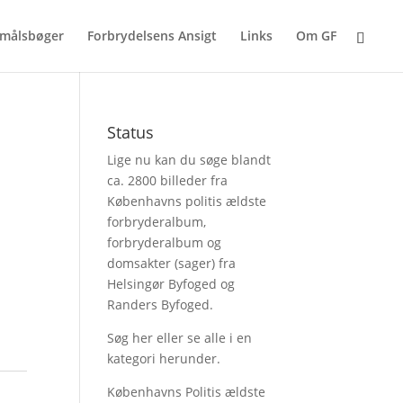
målsbøger
Forbrydelsens Ansigt
Links
Om GF
Status
Lige nu kan du søge blandt
ca. 2800 billeder fra
Københavns politis ældste
forbryderalbum,
forbryderalbum og
domsakter (sager) fra
Helsingør Byfoged og
Randers Byfoged.
Søg her
eller se alle i en
kategori herunder.
Københavns Politis ældste