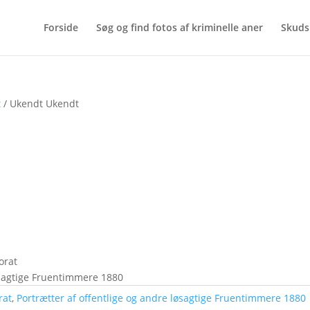
Forside
Søg og find fotos af kriminelle aner
Skuds
t
/ Ukendt Ukendt
orat
løsagtige Fruentimmere 1880
rat
,
Portrætter af offentlige og andre løsagtige Fruentimmere 1880