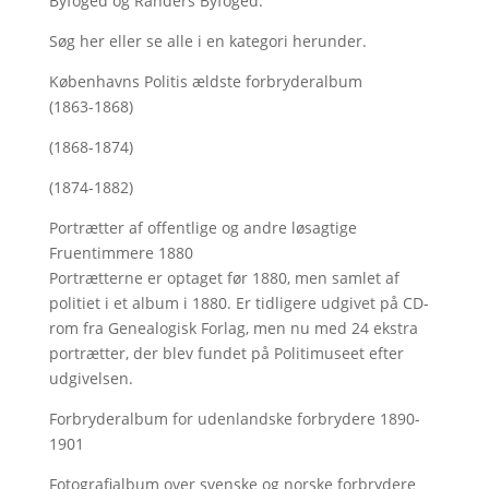
Byfoged og Randers Byfoged.
Søg her
eller se alle i en kategori herunder.
Københavns Politis ældste forbryderalbum
(1863-1868)
(1868-1874)
(1874-1882)
Portrætter af offentlige og andre løsagtige
Fruentimmere 1880
Portrætterne er optaget før 1880, men samlet af
politiet i et album i 1880. Er tidligere udgivet på CD-
rom fra Genealogisk Forlag, men nu med
24 ekstra
portrætter, der blev fundet på Politimuseet efter
udgivelsen.
Forbryderalbum for udenlandske forbrydere 1890-
1901
Fotografialbum over svenske og norske forbrydere