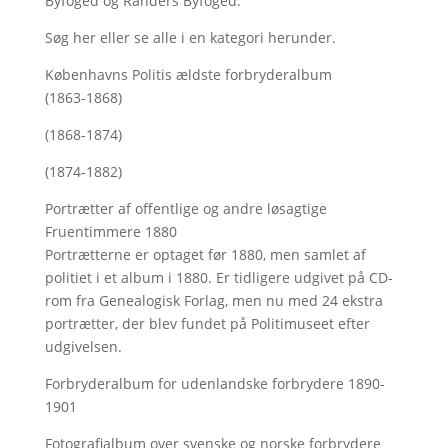
Byfoged og Randers Byfoged.
Søg her
eller se alle i en kategori herunder.
Københavns Politis ældste forbryderalbum
(1863-1868)
(1868-1874)
(1874-1882)
Portrætter af offentlige og andre løsagtige
Fruentimmere 1880
Portrætterne er optaget før 1880, men samlet af
politiet i et album i 1880. Er tidligere udgivet på CD-
rom fra Genealogisk Forlag, men nu med
24 ekstra
portrætter, der blev fundet på Politimuseet efter
udgivelsen.
Forbryderalbum for udenlandske forbrydere 1890-
1901
Fotografialbum over svenske og norske forbrydere