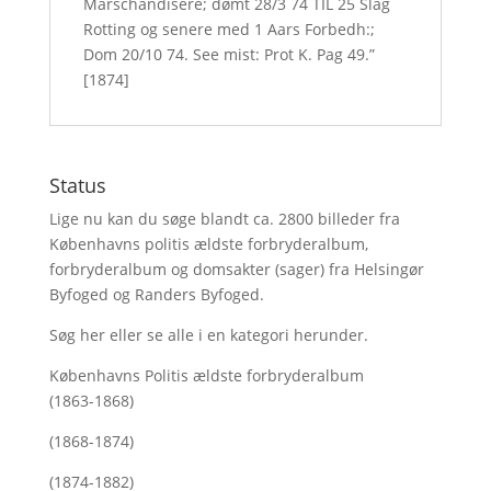
Marschandisere; dømt 28/3 74 TIL 25 Slag
Rotting og senere med 1 Aars Forbedh:;
Dom 20/10 74. See mist: Prot K. Pag 49.”
[1874]
Status
Lige nu kan du søge blandt ca. 2800 billeder fra
Københavns politis ældste forbryderalbum,
forbryderalbum og domsakter (sager) fra Helsingør
Byfoged og Randers Byfoged.
Søg her
eller se alle i en kategori herunder.
Københavns Politis ældste forbryderalbum
(1863-1868)
(1868-1874)
(1874-1882)