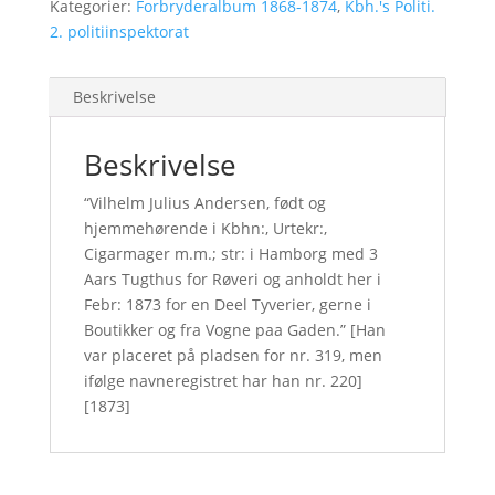
Kategorier:
Forbryderalbum 1868-1874
,
Kbh.'s Politi.
2. politiinspektorat
Beskrivelse
Beskrivelse
“Vilhelm Julius Andersen, født og
hjemmehørende i Kbhn:, Urtekr:,
Cigarmager m.m.; str: i Hamborg med 3
Aars Tugthus for Røveri og anholdt her i
Febr: 1873 for en Deel Tyverier, gerne i
Boutikker og fra Vogne paa Gaden.” [Han
var placeret på pladsen for nr. 319, men
ifølge navneregistret har han nr. 220]
[1873]