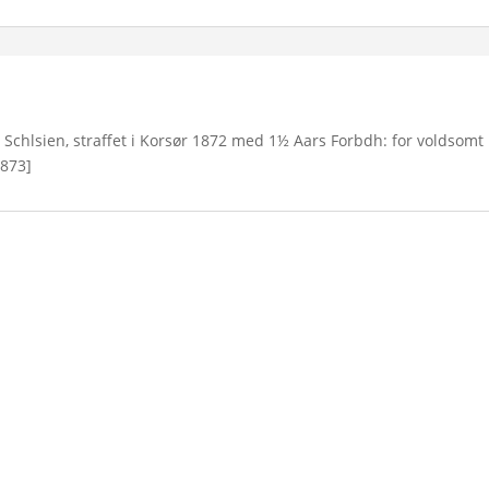
 Schlsien, straffet i Korsør 1872 med 1½ Aars Forbdh: for voldsomt
1873]