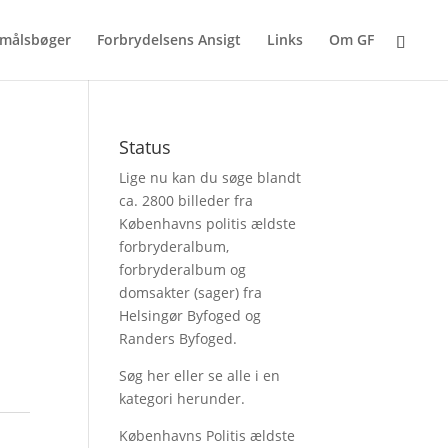
målsbøger
Forbrydelsens Ansigt
Links
Om GF
Status
Lige nu kan du søge blandt
ca. 2800 billeder fra
Københavns politis ældste
forbryderalbum,
forbryderalbum og
domsakter (sager) fra
Helsingør Byfoged og
Randers Byfoged.
Søg her
eller se alle i en
kategori herunder.
Københavns Politis ældste