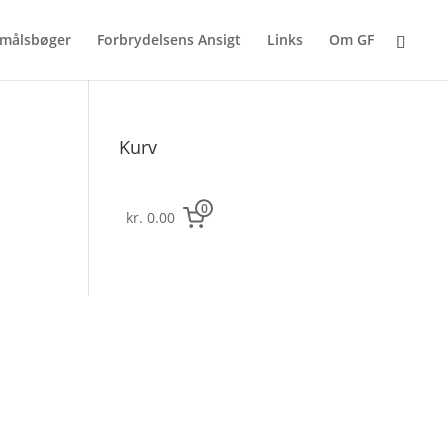
målsbøger
Forbrydelsens Ansigt
Links
Om GF
Kurv
0
kr. 0.00